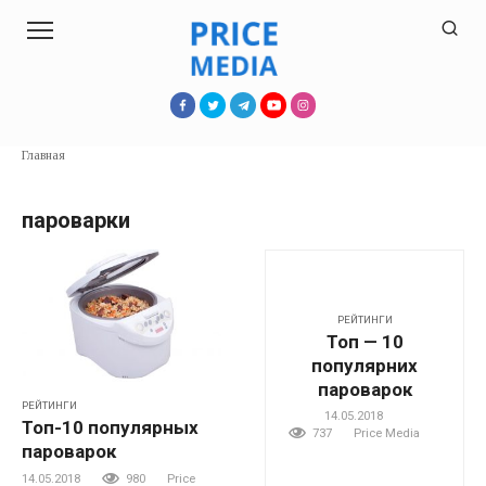
Перейти
к
контенту
Главная
пароварки
РЕЙТИНГИ
Топ — 10
популярних
пароварок
РЕЙТИНГИ
14.05.2018
Топ-10 популярных
737
Price Media
пароварок
14.05.2018
980
Price