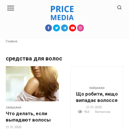
Перейти
к
контенту
Главная
средства для волос
ЛАЙФХАКИ
Що робити, якщо
випадає волосся
21.01.2020
ЛАЙФХАКИ
963
Romanova
Что делать, если
выпадают волосы
21.01.2020