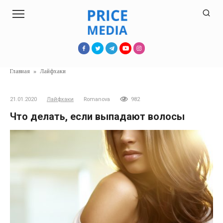
Перейти
к
контенту
Главная
»
Лайфхаки
21.01.2020
Лайфхаки
Romanova
982
Что делать, если выпадают волосы