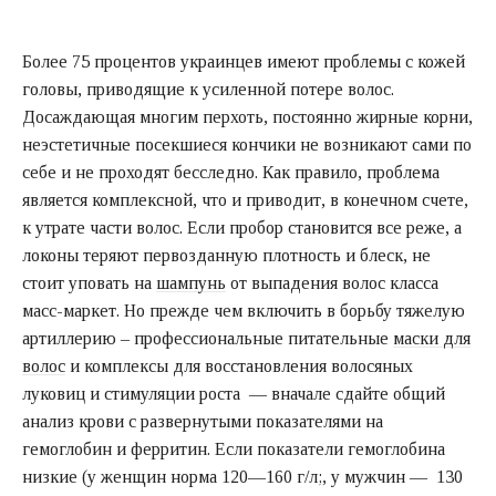
Более 75 процентов украинцев имеют проблемы с кожей
головы, приводящие к усиленной потере волос.
Досаждающая многим перхоть, постоянно жирные корни,
неэстетичные посекшиеся кончики не возникают сами по
себе и не проходят бесследно. Как правило, проблема
является комплексной, что и приводит, в конечном счете,
к утрате части волос. Если пробор становится все реже, а
локоны теряют первозданную плотность и блеск, не
стоит уповать на
шампунь
от выпадения волос класса
масс-маркет. Но прежде чем включить в борьбу тяжелую
артиллерию – профессиональные питательные
маски для
волос
и комплексы для восстановления волосяных
луковиц и стимуляции роста — вначале сдайте общий
анализ крови с развернутыми показателями на
гемоглобин и ферритин. Если показатели гемоглобина
низкие (у женщин норма
120—160 г/л;
, у мужчин —
130