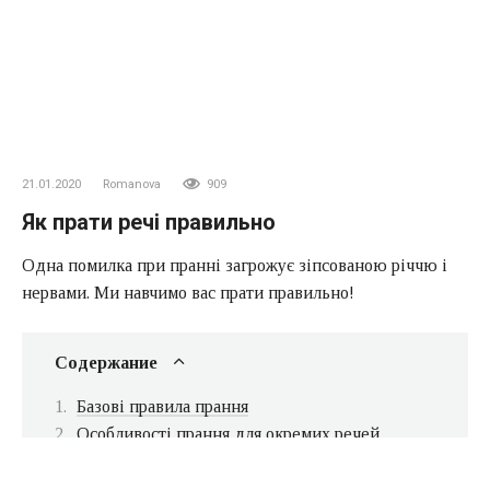
21.01.2020
Romanova
909
Як прати речі правильно
Одна помилка при пранні загрожує зіпсованою річчю і
нервами. Ми навчимо вас прати правильно!
Содержание
Базові правила прання
Особливості прання для окремих речей
Як прати взуття
Як правильно прати білі речі