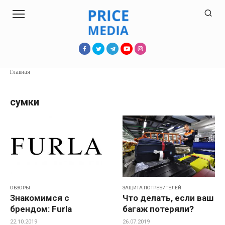
Перейти
к
контенту
Главная
сумки
ОБЗОРЫ
ЗАЩИТА ПОТРЕБИТЕЛЕЙ
Знакомимся с
Что делать, если ваш
брендом: Furla
багаж потеряли?
22.10.2019
26.07.2019