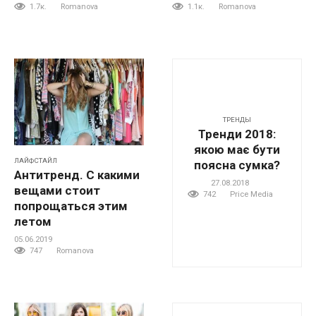
1.7к.
Romanova
1.1к.
Romanova
ТРЕНДЫ
Тренди 2018:
якою має бути
ЛАЙФСТАЙЛ
поясна сумка?
Антитренд. С какими
27.08.2018
вещами стоит
742
Price Media
попрощаться этим
летом
05.06.2019
747
Romanova