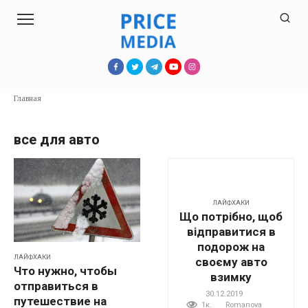
Перейти
к
контенту
Главная
все для авто
ЛАЙФХАКИ
Що потрібно, щоб
відправитися в
подорож на
ЛАЙФХАКИ
своєму авто
Что нужно, чтобы
взимку
отправиться в
30.12.2019
путешествие на
1к.
Romanova