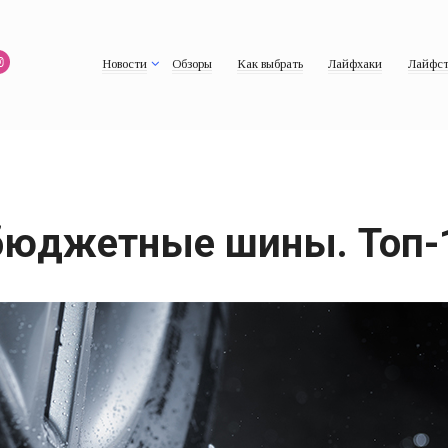
Новости
Обзоры
Как выбрать
Лайфхаки
Лайфст
бюджетные шины. Топ-