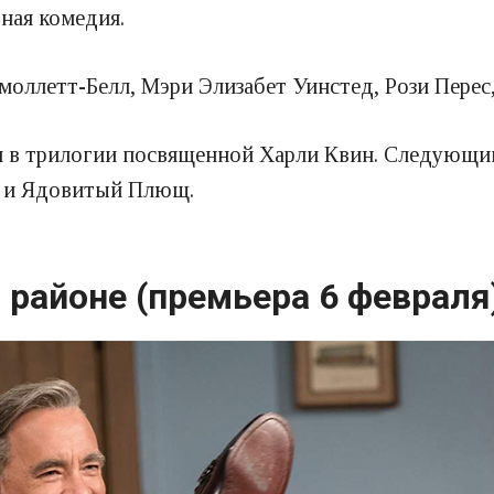
ная комедия.
моллетт-Белл, Мэри Элизабет Уинстед, Рози Перес
м в трилогии посвященной Харли Квин. Следующим
а и Ядовитый Плющ.
 районе (премьера 6 февраля