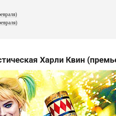
февраля)
евраля)
тическая Харли Квин (премье