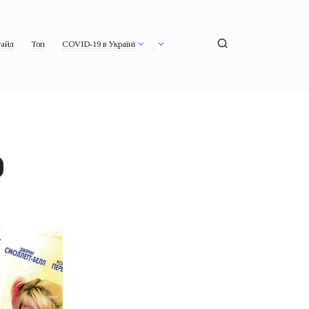
айл
Топ
COVID-19 в Україні
0