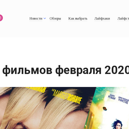
Новости
Обзоры
Как выбрать
Лайфхаки
Лайфст
 фильмов февраля 202