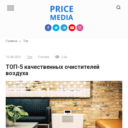
Перейти
к
контенту
Главная
»
Топ
16.08.2021
Топ
Frolowa
2.6к.
ТОП-5 качественных очистителей
воздуха