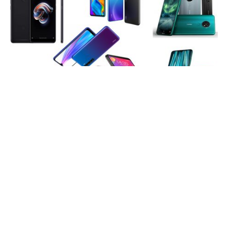
Тратить состояние на покупку хорошего смартфона
больше не нужно. Купить достойный по техническим
характеристикам девайс можно и за приемлемую сумму.
Price.ua
собрал десятку лучших моделей по соотношению
цена-качество.
Содержание