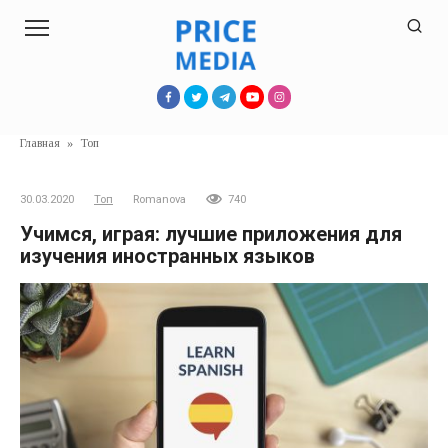
Перейти
к
контенту
Главная
»
Топ
30.03.2020
Топ
Romanova
740
Учимся, играя: лучшие приложения для
изучения иностранных языков