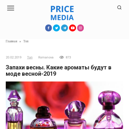
Перейти
к
контенту
Главная
»
Топ
20.02.2019
Топ
Romanova
873
Запахи весны. Какие ароматы будут в
моде весной-2019