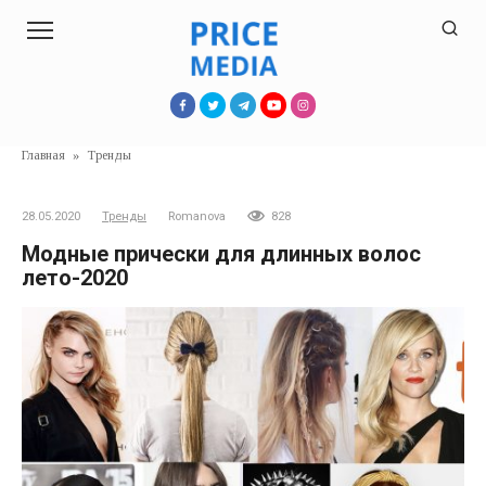
Перейти
к
контенту
Главная
»
Тренды
28.05.2020
Тренды
Romanova
828
Модные прически для длинных волос
лето-2020