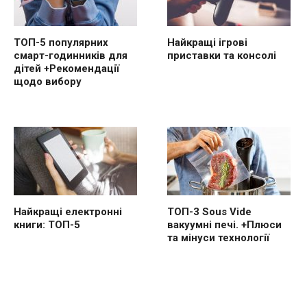
ТОП-5 популярних
Найкращі ігрові
смарт-годинників для
приставки та консолі
дітей +Рекомендації
щодо вибору
Найкращі електронні
ТОП-3 Sous Vide
книги: ТОП-5
вакуумні печі. +Плюси
та мінуси технології