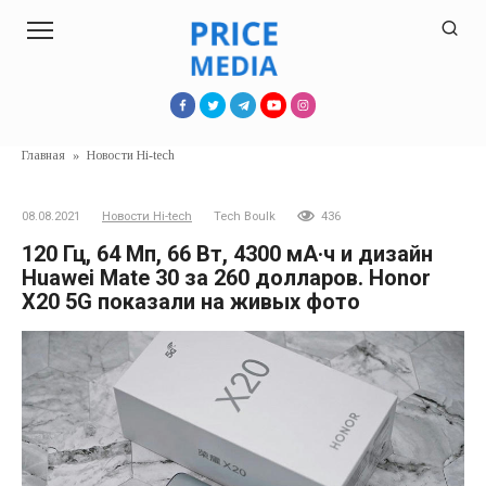
Перейти
к
контенту
Главная
»
Новости Hi-tech
08.08.2021
Новости Hi-tech
Tech Boulk
436
120 Гц, 64 Мп, 66 Вт, 4300 мА·ч и дизайн
Huawei Mate 30 за 260 долларов. Honor
X20 5G показали на живых фото