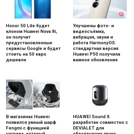
Honor 50 Lite будет
Улучшены фото- и
клоном Huawei Nova 8i,
видеосъёмка,
он получит
вибрация, звуки и
предустановленные
работа HarmonyOS:
сервисы Google и будет
стандартная версия
стоить на 50 евро
Huawei P50 получила
дешевле
важное обновление
В магазинах Huawei
HUAWEI Sound X
появился умный шарф
разработан совместно с
Fengmi с функцией
DEVIALET для
нагрева, который
обеспечения звука