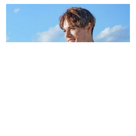
Японская компания Sony Electronics анонсировала два
новых микрофона: беспроводной микрофон ECM-W2BT,
который можно установить в мультиинтерфейсный