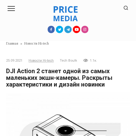
Перейти
к
контенту
Главная
»
Новости Hi-tech
25.09.2021
Новости Hi-tech
Tech Boulk
1.1к.
DJI Action 2 станет одной из самых
маленьких экшн-камеры. Раскрыты
характеристики и дизайн новинки