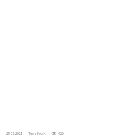
25.09.2021
Tech Boulk
920