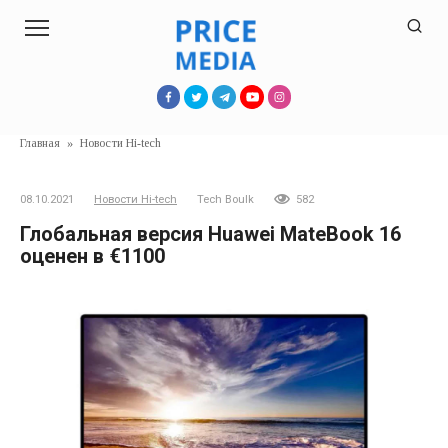
Перейти
к
контенту
Главная
»
Новости Hi-tech
08.10.2021
Новости Hi-tech
Tech Boulk
582
Глобальная версия Huawei MateBook 16
оценен в €1100