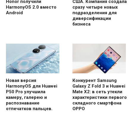
Honor получили
США. Компания создала
HarmonyOS 2.0 вместо
сразу четыре новых
Android
подразделения для
диверсификации
бизнеса
Новая версия
Конкурент Samsung
HarmonyOS для Huawei
Galaxy Z Fold 3 и Huawei
P50 Pro улучшила
Mate X2: в сеть утекли
камеру, галерею и
характеристики первого
распознавание
складного смартфона
отпечатков пальцев.
OPPO