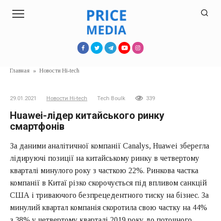
Перейти
к
контенту
Главная
»
Новости Hi-tech
29.01.2021
Новости Hi-tech
Tech Boulk
339
Huawei-лідер китайського ринку
смартфонів
За даними аналітичної компанії Canalys, Huawei зберегла
лідируючі позиції на китайському ринку в четвертому
кварталі минулого року з часткою 22%. Ринкова частка
компанії в Китаї різко скорочується під впливом санкцій
США і триваючого безпрецедентного тиску на бізнес. За
минулий квартал компанія скоротила свою частку на 44%
з 38% у четвертому кварталі 2019 року до поточного