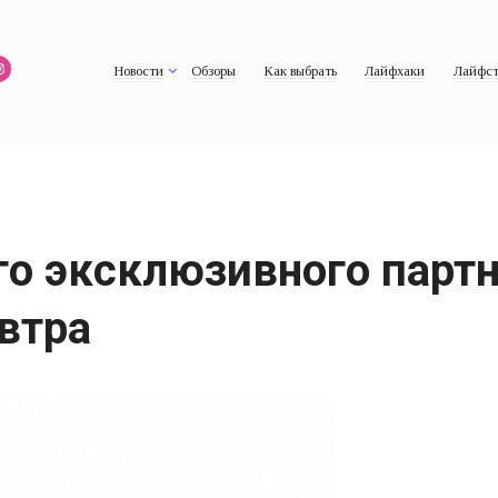
Новости
Обзоры
Как выбрать
Лайфхаки
Лайфст
го эксклюзивного партн
втра