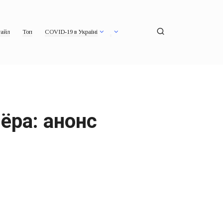
айл
Топ
COVID-19 в Україні
ёра: анонс