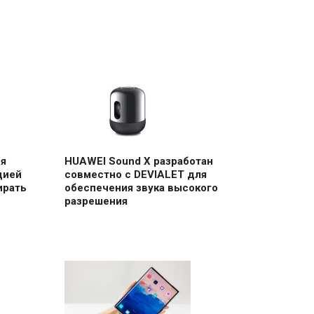
ся
HUAWEI Sound X разработан
цией
совместно с DEVIALET для
ирать
обеспечения звука высокого
разрешения