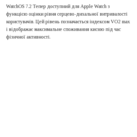
WatchOS 7.2 Тепер доступний для Apple Watch з
функцією оцінки рівня серцево-дихальної витривалості
користувачів. Цей рівень позначається індексом VO2 max
і відображає максимальне споживання кисню під час
фізичної активності.
Він вимірюється в мл на кг маси тіла в хвилину. Чим
вище ГДК, тим більше витривалості має серцево-судинна
система, а, отже, і загальний стан організму в цілому.