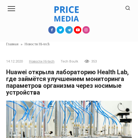
Перейти
к
контенту
Главная
»
Новости Hi-tech
14.12.2020
Новости Hi-tech
Tech Boulk
353
Huawei открыла лабораторию Health Lab,
где займётся улучшением мониторинга
параметров организма через носимые
устройства