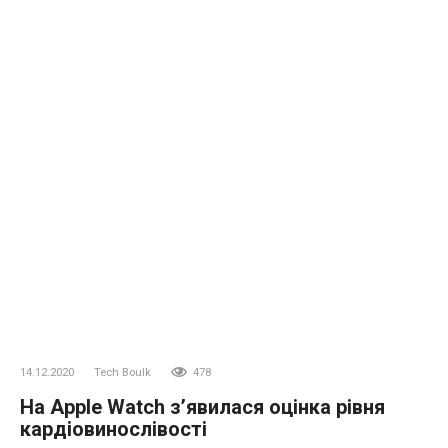
14.12.2020
Tech Boulk
478
На Apple Watch з’явилася оцінка рівня
кардіовинослівості