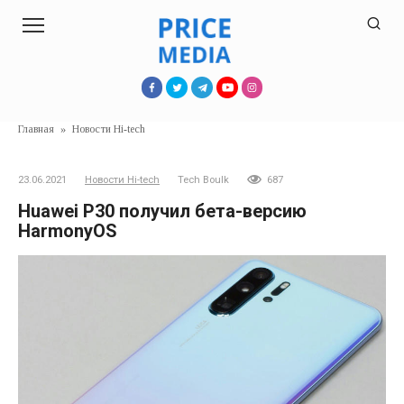
Перейти
к
контенту
Главная
»
Новости Hi-tech
23.06.2021
Новости Hi-tech
Tech Boulk
687
Huawei P30 получил бета-версию
HarmonyOS