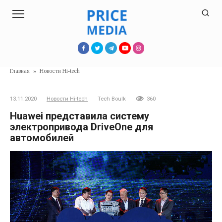
Перейти
к
контенту
Главная
»
Новости Hi-tech
13.11.2020
Новости Hi-tech
Tech Boulk
360
Huawei представила систему
электропривода DriveOne для
автомобилей