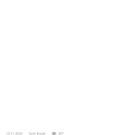
13.11.2020
Tech Boulk
307