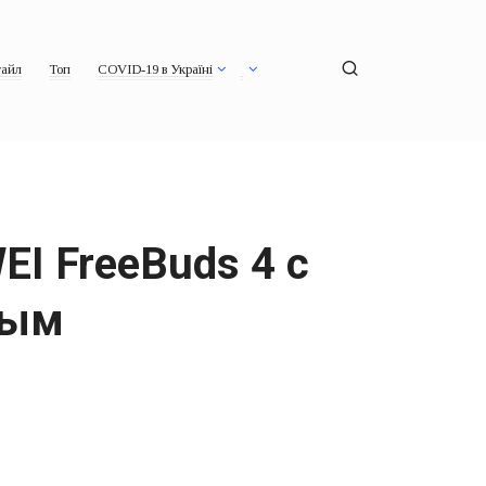
айл
Топ
COVID-19 в Україні
I FreeBuds 4 с
ным