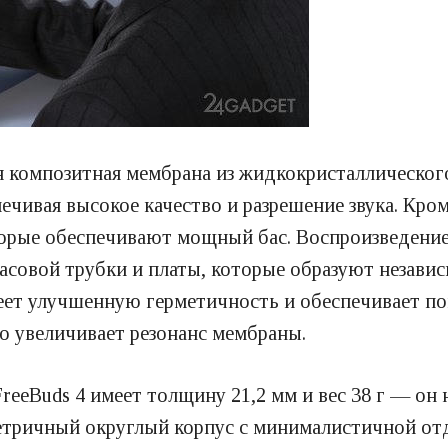
 композитная мембрана из жидкокристаллического
печивая высокое качество и разрешение звука. Кро
орые обеспечивают мощный бас. Воспроизведение 
асовой трубки и платы, которые образуют незави
меет улучшенную герметичность и обеспечивает п
то увеличивает резонанс мембраны.
eBuds 4 имеет толщину 21,2 мм и вес 38 г — он н
тричный округлый корпус с минималистичной отд