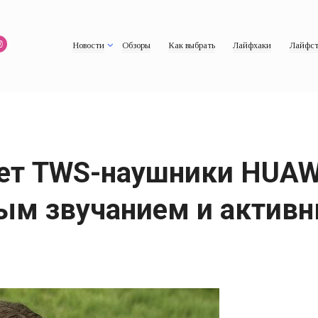
Новости
Обзоры
Как выбрать
Лайфхаки
Лайфст
ет TWS-наушники HUAWE
ым звучанием и актив