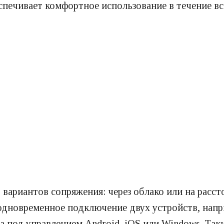
спечивает комфортное использование в течение вс
вариантов сопряжения: через облако или на расст
новременное подключение двух устройств, напри
ва под управлением Android, iOS или Windows. Та