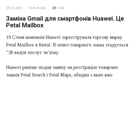
25.01.2021
Tech Boulk
436
Заміна Gmail для смартфонів Huawei. Це
Petal Mailbox
19 Січня компанія Huawei зареєструвала торгову марку
Petal Mailbox в Китаї. В описі товарного знака згадується
"38 видів послуг зв’язку.
Huawei раніше подав заявку на реєстрацію товарних
знаків Petal Search і Petal Maps, обидва з яких вже
доступні для комерційного використання і забезпечують
миттєвий пошук і Картографічні послуги для споживачів.