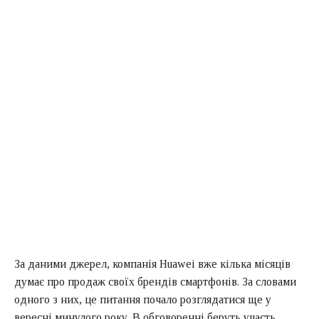
За даними джерел, компанія Huawei вже кілька місяців
думає про продаж своїх брендів смартфонів. За словами
одного з них, це питання почало розглядатися ще у
вересні минулого року. В обговоренні беруть участь