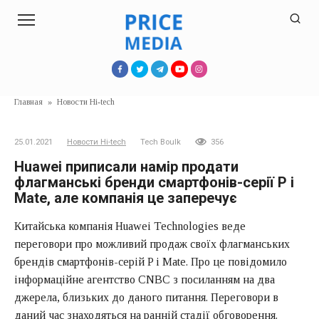
Перейти
к
контенту
Главная
»
Новости Hi-tech
25.01.2021
Новости Hi-tech
Tech Boulk
356
Huawei приписали намір продати
флагманські бренди смартфонів-серії P і
Mate, але компанія це заперечує
Китайська компанія Huawei Technologies веде
переговори про можливий продаж своїх флагманських
брендів смартфонів-серій P і Mate. Про це повідомило
інформаційне агентство CNBC з посиланням на два
джерела, близьких до даного питання. Переговори в
даний час знаходяться на ранній стадії обговорення.