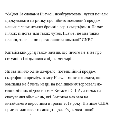
*&Quot;За словами Huawei, необгрунтовані чутки почали
циркулювати на ринку про нібито можливий продаж
наших флагманських брендів серії смартфонів. Немає
ніяких підстав для таких чуток. Huawei не має таких
планів, за словами представника компанії CNBC.
Китайський уряд також заявив, що нічого не знає про
ситуацію і відмовився від коментарів.
Як зазначило одне джерело, потенційний продаж
смартфонів преміум-класу Huawei може означати, що
компанія не бачить надії на поліпшення торговельно-
економічних відносин між Китаєм і США, а також на
скасування обмежень, які Америка наклала на
китайського виробника в травні 2019 року. Пізніше США
пригрозили ввести санкції щодо будь-якої іншої