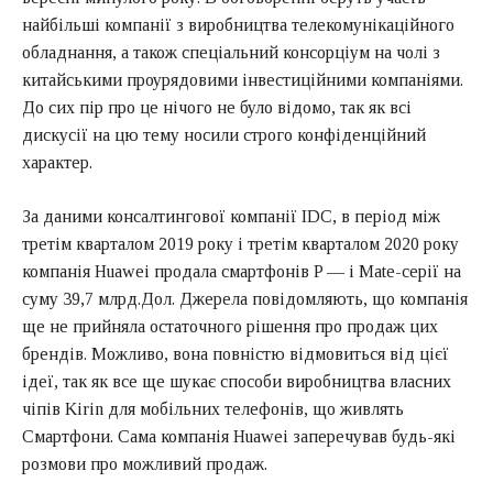
найбільші компанії з виробництва телекомунікаційного
обладнання, а також спеціальний консорціум на чолі з
китайськими проурядовими інвестиційними компаніями.
До сих пір про це нічого не було відомо, так як всі
дискусії на цю тему носили строго конфіденційний
характер.
За даними консалтингової компанії IDC, в період між
третім кварталом 2019 року і третім кварталом 2020 року
компанія Huawei продала смартфонів P — і Mate-серії на
суму 39,7 млрд.Дол. Джерела повідомляють, що компанія
ще не прийняла остаточного рішення про продаж цих
брендів. Можливо, вона повністю відмовиться від цієї
ідеї, так як все ще шукає способи виробництва власних
чіпів Kirin для мобільних телефонів, що живлять
Смартфони. Сама компанія Huawei заперечував будь-які
розмови про можливий продаж.