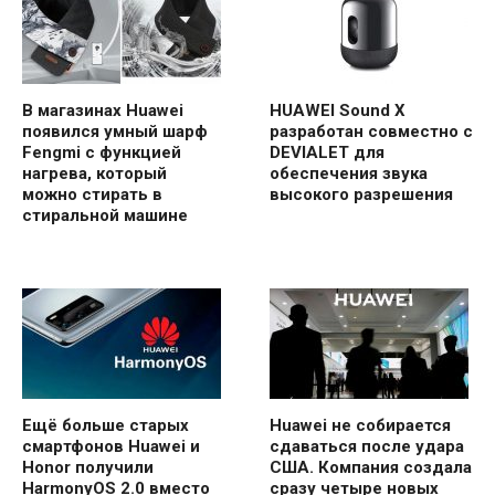
В магазинах Huawei
HUAWEI Sound X
появился умный шарф
разработан совместно с
Fengmi с функцией
DEVIALET для
нагрева, который
обеспечения звука
можно стирать в
высокого разрешения
стиральной машине
Ещё больше старых
Huawei не собирается
смартфонов Huawei и
сдаваться после удара
Honor получили
США. Компания создала
HarmonyOS 2.0 вместо
сразу четыре новых