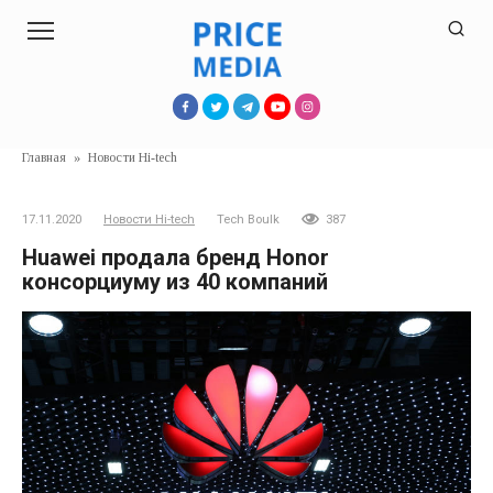
Перейти
к
контенту
Главная
»
Новости Hi-tech
17.11.2020
Новости Hi-tech
Tech Boulk
387
Huawei продала бренд Honor
консорциуму из 40 компаний