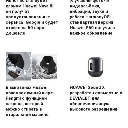
Honor 50 Lite будет
Улучшены фото- и
клоном Huawei Nova 8i,
видеосъёмка,
он получит
вибрация, звуки и
предустановленные
работа HarmonyOS:
сервисы Google и будет
стандартная версия
стоить на 50 евро
Huawei P50 получила
дешевле
важное обновление
В магазинах Huawei
HUAWEI Sound X
появился умный шарф
разработан совместно с
Fengmi с функцией
DEVIALET для
нагрева, который
обеспечения звука
можно стирать в
высокого разрешения
стиральной машине