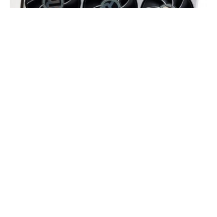
Долгожданные видеокарты серии Radeon 6000 на
большом чипе Navi очень много значат для графического
подразделения AMD. Во-первых, они помогут компании
вернуть свои давно утраченные позиции в секторе
высокопроизводительных игровых педалей газа, а во-
вторых, архитектура RDNA второго поколения принесет
массу новых возможностей, которых нет в чипах Navi
первого поколения, включая полную совместимость с
DitectX 12 Ultimate и аппаратное ускорение трассировки
лучей. AMD объявила о трех предложениях, основанных
на чипе Navi 21. Младшие модели Radeon RX 6800 и
Radeon RX 6800 XT появятся 18 ноября по