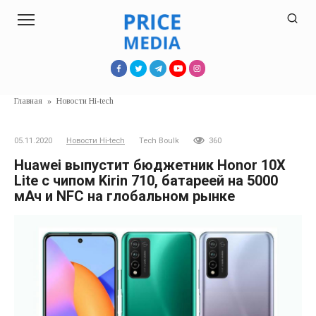
Перейти
к
контенту
Главная
»
Новости Hi-tech
05.11.2020
Новости Hi-tech
Tech Boulk
360
Huawei выпустит бюджетник Honor 10X
Lite с чипом Kirin 710, батареей на 5000
мАч и NFC на глобальном рынке