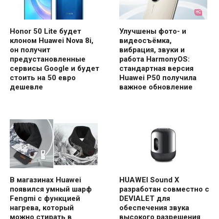
Honor 50 Lite будет
Улучшены фото- и
клоном Huawei Nova 8i,
видеосъёмка,
он получит
вибрация, звуки и
предустановленные
работа HarmonyOS:
сервисы Google и будет
стандартная версия
стоить на 50 евро
Huawei P50 получила
дешевле
важное обновление
В магазинах Huawei
HUAWEI Sound X
появился умный шарф
разработан совместно с
Fengmi с функцией
DEVIALET для
нагрева, который
обеспечения звука
можно стирать в
высокого разрешения