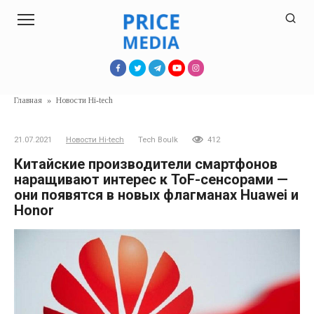
Перейти
к
контенту
Главная
»
Новости Hi-tech
21.07.2021
Новости Hi-tech
Tech Boulk
412
Китайские производители смартфонов
наращивают интерес к ToF-сенсорами —
они появятся в новых флагманах Huawei и
Honor