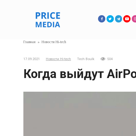
Перейти
к
контенту
Главная
»
Новости Hi-tech
17.09.2021
Новости Hi-tech
Tech Boulk
504
Когда выйдут AirPo