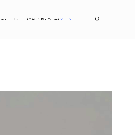
айл
Топ
COVID-19 в Україні