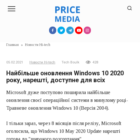
Перейти
к
контенту
Главная
»
Новости Hi-tech
05.02.2021
Новости Hi-tech
Tech Boulk
428
Найбільше оновлення Windows 10 2020
року, нарешті, доступне для всіх
Microsoft дуже поступово поширила найбільше
оновлення своєї операційної системи в минулому році-
Травневе оновлення Windows 10 (Версія 2004).
І тільки зараз, через 8 місяців після релізу, Microsoft
оголосила, що Windows 10 May 2020 Update нарешті
готова до "широкого розгортання".