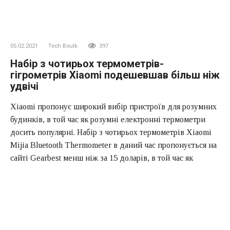
05.02.2021
Tech Boulk
397
Набір з чотирьох термометрів-
гігрометрів Xiaomi подешевшав більш ніж
удвічі
Xiaomi пропонує широкий вибір пристроїв для розумних
будинків, в той час як розумні електронні термометри
досить популярні. Набір з чотирьох термометрів Xiaomi
Mijia Bluetooth Thermometer в даний час пропонується на
сайті Gearbest менш ніж за 15 доларів, в той час як
звичайна ціна становить 33 долари. Ця пропозиція
діятиме до 21 лютого.
Цей розумний термометр також є гігрометром, крім того,
він дозволяє обмінюватися інформацією через додаток зі