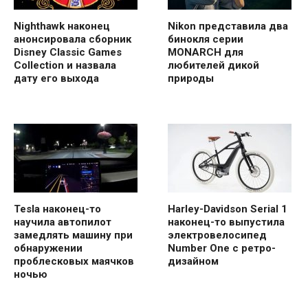
Nighthawk наконец
Nikon представила два
анонсировала сборник
бинокля серии
Disney Classic Games
MONARCH для
Collection и назвала
любителей дикой
дату его выхода
природы
Tesla наконец-то
Harley-Davidson Serial 1
научила автопилот
наконец-то выпустила
замедлять машину при
электровелосипед
обнаружении
Number One с ретро-
проблесковых маячков
дизайном
ночью