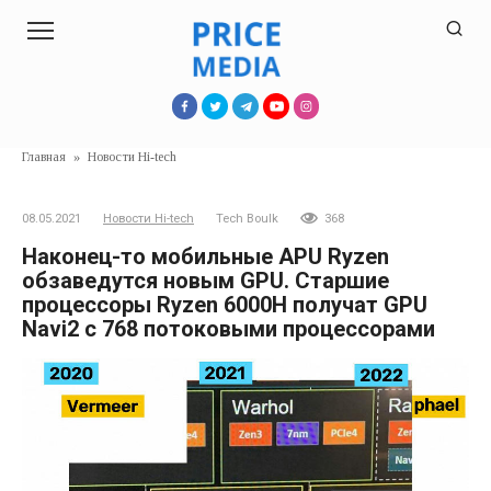
Перейти
к
контенту
Главная
»
Новости Hi-tech
08.05.2021
Новости Hi-tech
Tech Boulk
368
Наконец-то мобильные APU Ryzen
обзаведутся новым GPU. Старшие
процессоры Ryzen 6000H получат GPU
Navi2 с 768 потоковыми процессорами