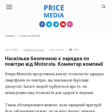
Перейти
к
контенту
Главная
»
Новости Hi-tech
30.01.2021
Новости Hi-tech
Tech Boulk
434
Наскільки безпечною є зарядка по
повітрю від Motorola. Коментар компанії
Вчора Motorola представила власну технологію зарядки
смартфонів по повітрю, що викликало бурхливу
дискусію. Багато людей турбуються про те, чи
нешкідлива така технологія для здоров’я людини.
Також обговорювався момент, коли зарядний пристрій
було заблоковано рукою, після чого процес зарядки