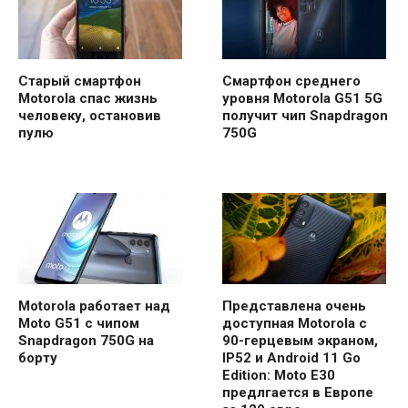
Старый смартфон
Смартфон среднего
Motorola спас жизнь
уровня Motorola G51 5G
человеку, остановив
получит чип Snapdragon
пулю
750G
Motorola работает над
Представлена очень
Moto G51 c чипом
доступная Motorola с
Snapdragon 750G на
90-герцевым экраном,
борту
IP52 и Android 11 Go
Edition: Moto E30
предлгается в Европе