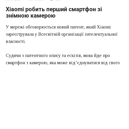
Xiaomi робить перший смартфон зі
знімною камерою
У мережі обговорюється новий патент, який Xiaomi
зареєструвала у Всесвітній організації інтелектуальної
власності.
Судячи з патентного опису та ескізів, мова йде про
смартфон з камерою, яка може від’єднуватися від свого
сидіння на задній панелі. Кажуть також, що на цьому
сидінні можна встановити модулі з різними лінзами.