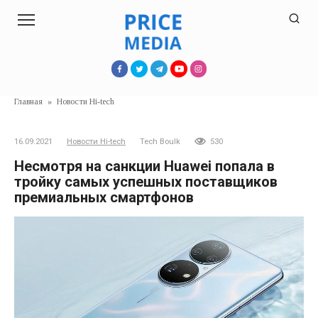
Перейти
к
контенту
Главная
»
Новости Hi-tech
16.09.2021
Новости Hi-tech
Tech Boulk
530
Несмотря на санкции Huawei попала в
тройку самых успешных поставщиков
премиальных смартфонов