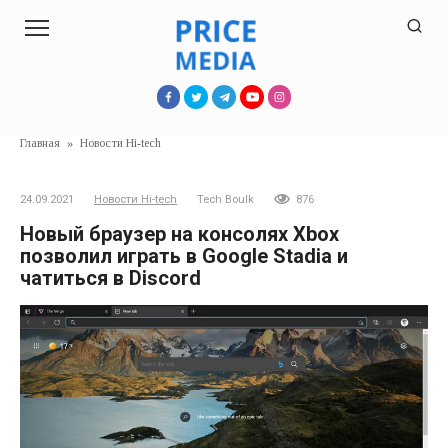
Перейти
к
контенту
Главная
»
Новости Hi-tech
24.09.2021
Новости Hi-tech
Tech Boulk
876
Новый браузер на консолях Xbox
позволил играть в Google Stadia и
чатиться в Discord