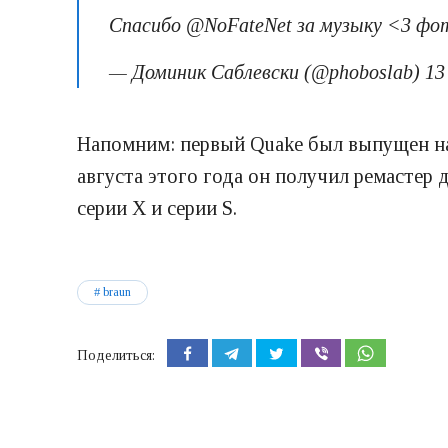
Спасибо @NoFateNet за музыку <3 фо
— Доминик Саблевски (@phoboslab) 13
Напомним: первый Quake был выпущен на П
августа этого года он получил ремастер д
серии X и серии S.
braun
Поделиться: