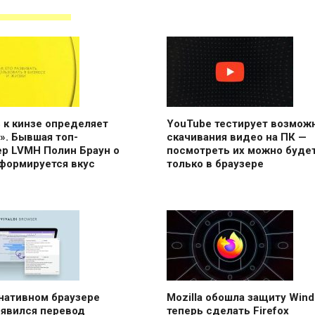
 к кинзе определяет
YouTube тестирует возмож
». Бывшая топ-
скачивания видео на ПК —
р LVMH Полин Браун о
посмотреть их можно буде
 формируется вкус
только в браузере
нативном браузере
Mozilla обошла защиту Wind
появился перевод
теперь сделать Firefox