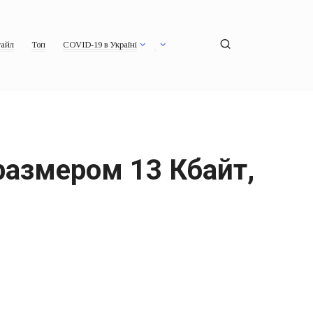
айл
Топ
COVID-19 в Україні
размером 13 Кбайт,