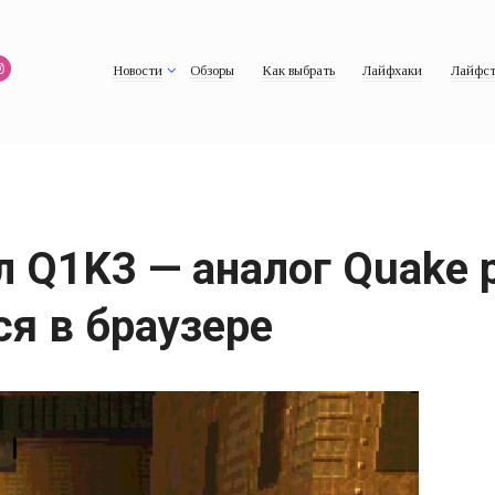
Новости
Обзоры
Как выбрать
Лайфхаки
Лайфст
л Q1K3 — аналог Quake 
я в браузере