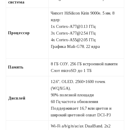
система
Чипсет HiSilicon Kirin 9000e, 5 нм, 8
ядер:
1x Cortex-A77@3.13 ГГц
Процессор
3x Cortex-A77@2.54 ГГц
4x Cortex-A55@2.05 ГГц
Графика Mali-G78, 22 ядра
8 ГБ ОЗУ, 256 ГБ встроенной памяти
Память
Слот microSD до 1 ТБ
12.6″, OLED, 2560×1600 точек
(WQXGA),
90% полезной площади
Дисплей
60 Гц частота обновления
Поддерживает 16,7 млн цветов и
широкий цветовой охват DCI-P3
Wi-Fi a/b/g/n/ac/ax DualBand, 2х2