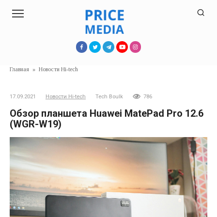
Перейти
к
контенту
Главная
»
Новости Hi-tech
17.09.2021
Новости Hi-tech
Tech Boulk
786
Обзор планшета Huawei MatePad Pro 12.6
(WGR-W19)