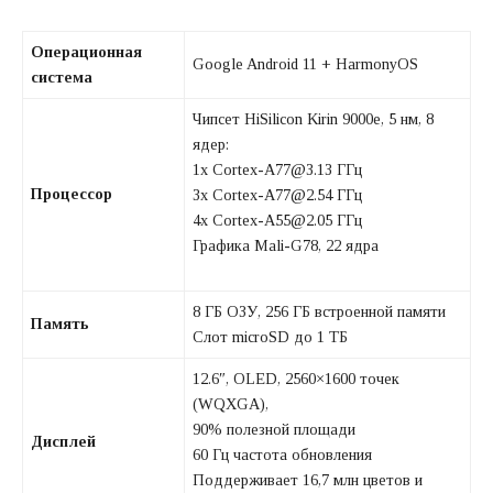
Операционная
Google Android 11 + HarmonyOS
система
Чипсет HiSilicon Kirin 9000e, 5 нм, 8
ядер:
1x Cortex-A77@3.13 ГГц
Процессор
3x Cortex-A77@2.54 ГГц
4x Cortex-A55@2.05 ГГц
Графика Mali-G78, 22 ядра
8 ГБ ОЗУ, 256 ГБ встроенной памяти
Память
Слот microSD до 1 ТБ
12.6″, OLED, 2560×1600 точек
(WQXGA),
90% полезной площади
Дисплей
60 Гц частота обновления
Поддерживает 16,7 млн цветов и