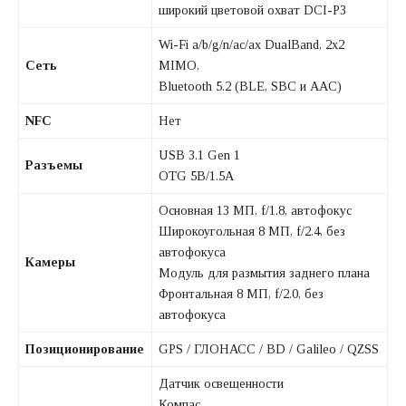
широкий цветовой охват DCI-P3
Wi-Fi a/b/g/n/ac/ax DualBand, 2х2
Сеть
MIMO,
Bluetooth 5.2 (BLE, SBC и AAC)
NFC
Нет
USB 3.1 Gen 1
Разъемы
OTG 5В/1.5A
Основная 13 МП, f/1.8, автофокус
Широкоугольная 8 МП, f/2.4, без
автофокуса
Камеры
Модуль для размытия заднего плана
Фронтальная 8 МП, f/2.0, без
автофокуса
Позиционирование
GPS / ГЛОНАСС / BD / Galileo / QZSS
Датчик освещенности
Компас