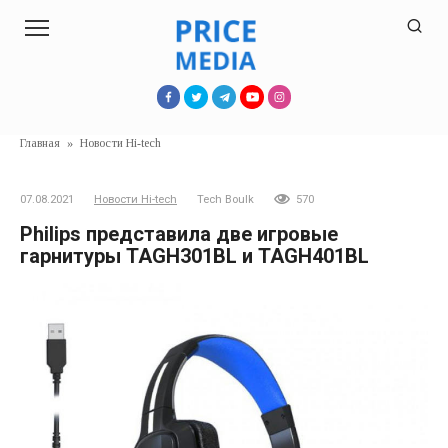
Перейти
к
контенту
Главная
»
Новости Hi-tech
07.08.2021
Новости Hi-tech
Tech Boulk
570
Philips представила две игровые
гарнитуры TAGH301BL и TAGH401BL