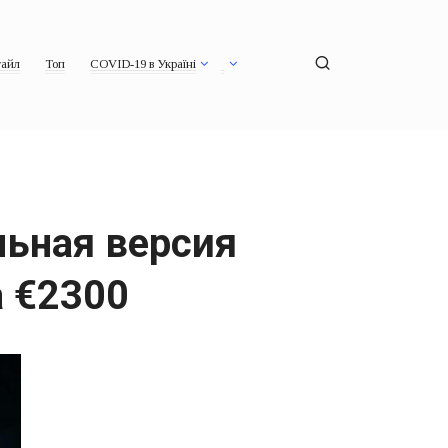
айл
Топ
COVID-19 в Україні
льная версия
 €2300