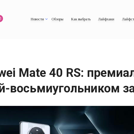
Новости
Обзоры
Как выбрать
Лайфхаки
Лайфст
wei Mate 40 RS: премиа
й-восьмиугольником за