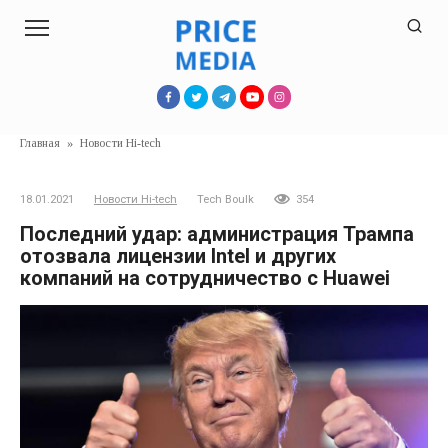
Перейти
к
контенту
Главная
»
Новости Hi-tech
18.01.2021
Новости Hi-tech
Tech Boulk
354
Последний удар: администрация Трампа
отозвала лицензии Intel и других
компаний на сотрудничество с Huawei