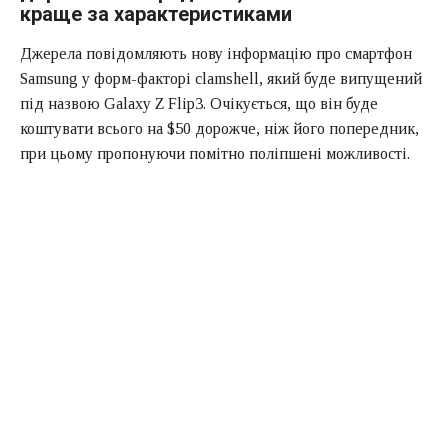
краще за характеристиками
Джерела повідомляють нову інформацію про смартфон
Samsung у форм-факторі clamshell, який буде випущений
під назвою Galaxy Z Flip3. Очікується, що він буде
коштувати всього на $50 дорожче, ніж його попередник,
при цьому пропонуючи помітно поліпшені можливості.
Як повідомляється, Samsung Galaxy Z Flip3 буде
коштувати 1499$. Смартфон отримає гнучкий екран,
покритий надтонким склом. AMOLED дисплей буде
підтримувати частоту оновлення 120 Гц і матиме більш
вузьку рамку. Його діагональ складе від 6.7 До 6.9
Дюймів. Отвір для передньої камери також стане менше.