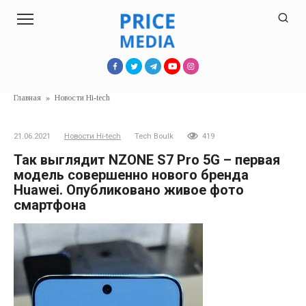
Перейти
к
контенту
Главная
»
Новости Hi-tech
21.06.2021
Новости Hi-tech
Tech Boulk
419
Так выглядит NZONE S7 Pro 5G – первая
модель совершенно нового бренда
Huawei. Опубликовано живое фото
смартфона