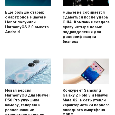
Ещё больше старых
Huawei не собирается
смартфонов Huawei и
сдаваться после удара
Honor получили
США. Компания создала
HarmonyOS 2.0 вместо
сразу четыре новых
Android
подразделения для
диверсификации
бизнеса
Новая версия
Конкурент Samsung
HarmonyOS для Huawei
Galaxy Z Fold 3 и Huawei
P50 Pro улучшила
Mate X2: в сеть утекли
камеру, галерею и
характеристики первого
распознавание
складного смартфона
отпечатков пальцев.
OPPO