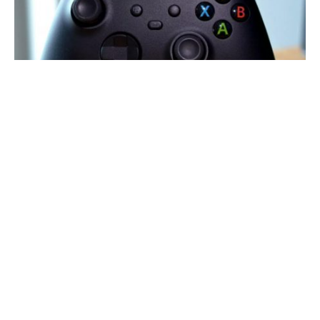
Компания Apple сотрудничает с корпорацией Microsoft
для обеспечения поддержки контроллера Xbox Series X
для iPhone и iPad. Новые контроллеры пока не
поддерживаются для iOS и iPadOS, но Apple объявила,
что такая поддержка появится в будущих обновлениях.
Ранее компания Apple работала с Microsoft над
улучшением поддержки контроллеров Xbox. В частности,
в начале этого года была предоставлена поддержка