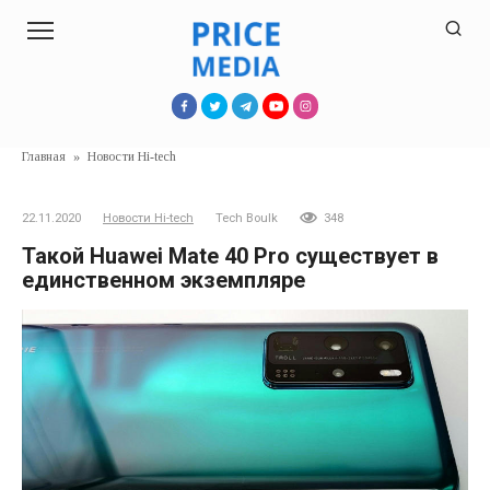
Перейти
к
контенту
Главная
»
Новости Hi-tech
22.11.2020
Новости Hi-tech
Tech Boulk
348
Такой Huawei Mate 40 Pro существует в
единственном экземпляре