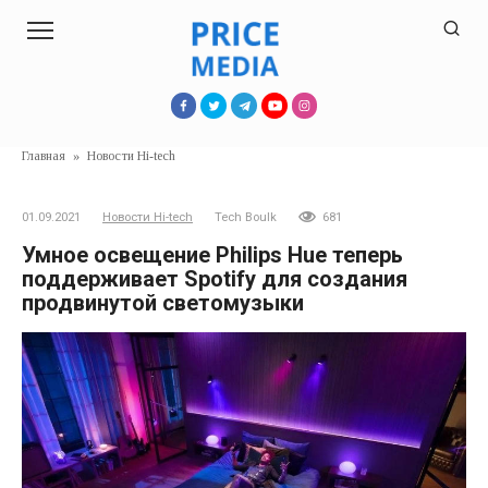
Перейти
к
контенту
Главная
»
Новости Hi-tech
01.09.2021
Новости Hi-tech
Tech Boulk
681
Умное освещение Philips Hue теперь
поддерживает Spotify для создания
продвинутой светомузыки