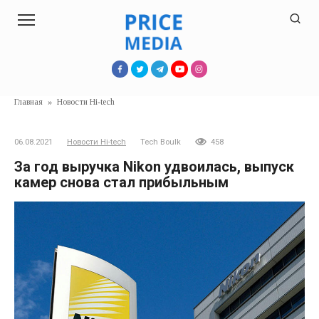
Перейти
к
контенту
Главная
»
Новости Hi-tech
06.08.2021
Новости Hi-tech
Tech Boulk
458
За год выручка Nikon удвоилась, выпуск
камер снова стал прибыльным