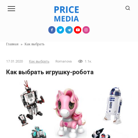
Перейти
к
контенту
Главная
»
Как выбрать
17.01.2020
Как выбрать
Romanova
1.1к.
Как выбрать игрушку-робота