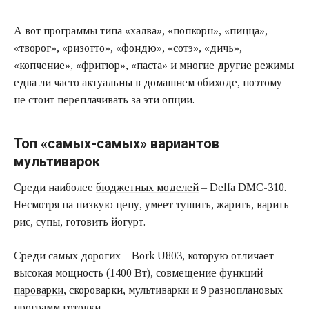
А вот программы типа «халва», «попкорн», «пицца»,
«творог», «ризотто», «фондю», «сотэ», «дичь»,
«копчение», «фритюр», «паста» и многие другие режимы
едва ли часто актуальны в домашнем обиходе, поэтому
не стоит переплачивать за эти опции.
Топ «самых-самых» вариантов
мультиварок
Среди наиболее
бюджетных моделей
– Delfa DMC-310.
Несмотря на низкую цену, умеет тушить, жарить, варить
рис, супы, готовить йогурт.
Среди самых дорогих – Bork U803, которую отличает
высокая мощность (1400 Вт), совмещение функций
пароварки
, скороварки, мультиварки и 9 разноплановых
программ готовки.