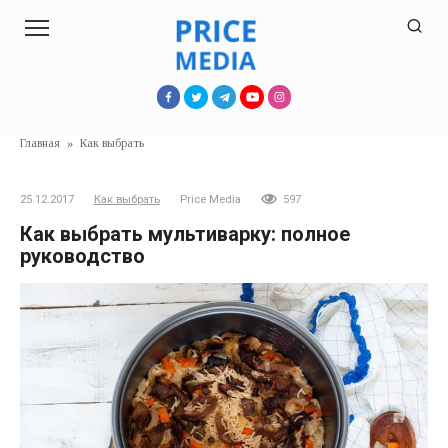
Перейти
к
контенту
Главная
»
Как выбрать
25.12.2017
Как выбрать
Price Media
597
Как выбрать мультиварку: полное
руководство