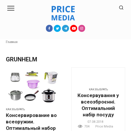
Перейти
к
контенту
Главная
GRUNHELM
КАК ВЫБРАТЬ
Консервування у
всеозброєнні.
Оптимальний
КАК ВЫБРАТЬ
набір посуду
Консервирование во
всеоружии.
07.08.2018
704
Price Media
Оптимальный набор