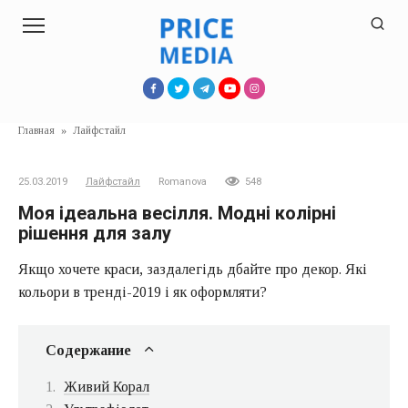
Перейти
к
контенту
Главная
»
Лайфстайл
25.03.2019
Лайфстайл
Romanova
548
Моя ідеальна весілля. Модні колірні
рішення для залу
Якщо хочете краси, заздалегідь дбайте про декор. Які
кольори в тренді-2019 і як оформляти?
Содержание
Живий Корал