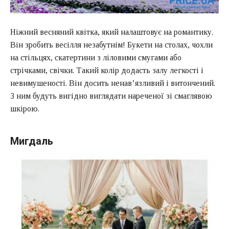
Ніжний весняний квітка, який налаштовує на романтику.
Він зробить весілля незабутнім! Букети на столах, чохли
на стільцях, скатертини з ліловими смугами або
стрічками, свічки. Такий колір додасть залу легкості і
невимушеності. Він досить ненав’язливий і витончений.
З ним будуть вигідно виглядати нареченої зі смаглявою
шкірою.
Мигдаль