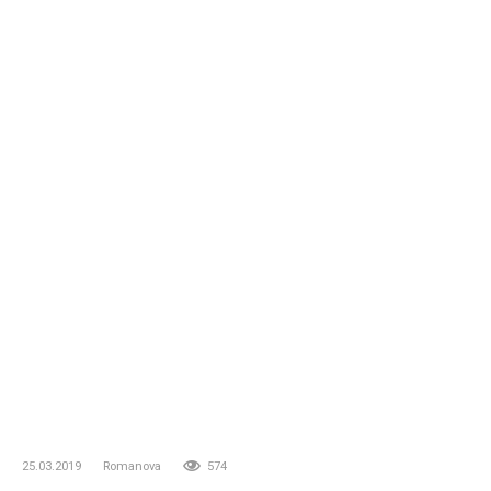
25.03.2019
Romanova
574