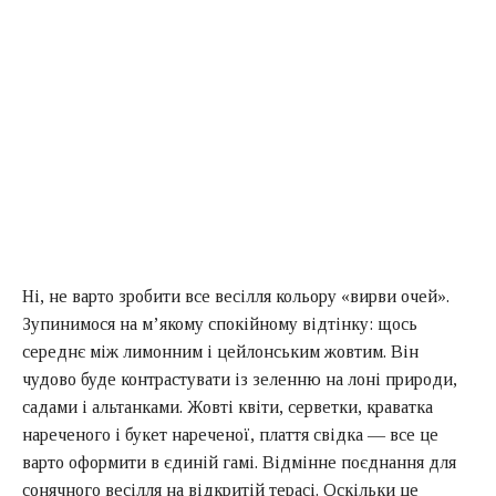
Ні, не варто зробити все весілля кольору «вирви очей».
Зупинимося на м’якому спокійному відтінку: щось
середнє між лимонним і цейлонським жовтим. Він
чудово буде контрастувати із зеленню на лоні природи,
садами і альтанками. Жовті квіти, серветки, краватка
нареченого і букет нареченої, плаття свідка — все це
варто оформити в єдиній гамі. Відмінне поєднання для
сонячного весілля на відкритій терасі. Оскільки це