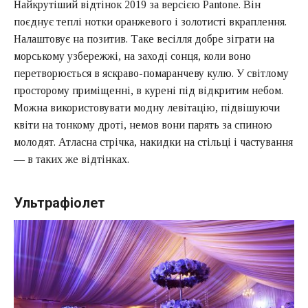
Найкрутіший відтінок 2019 за версією Pantone. Він
поєднує теплі нотки оранжевого і золотисті вкраплення.
Налаштовує на позитив. Таке весілля добре зіграти на
морському узбережжі, на заході сонця, коли воно
перетворюється в яскраво-помаранчеву кулю. У світлому
просторому приміщенні, в курені під відкритим небом.
Можна використовувати модну левітацію, підвішуючи
квіти на тонкому дроті, немов вони парять за спиною
молодят. Атласна стрічка, накидки на стільці і частування
— в таких же відтінках.
Ультрафіолет