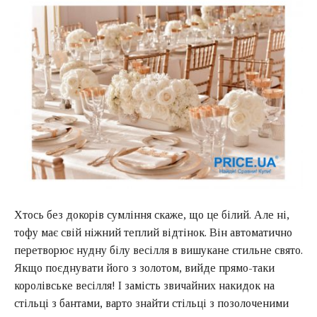
Хтось без докорів сумління скаже, що це білий. Але ні,
тофу має свій ніжний теплий відтінок. Він автоматично
перетворює нудну білу весілля в вишукане стильне свято.
Якщо поєднувати його з золотом, вийде прямо-таки
королівське весілля! І замість звичайних накидок на
стільці з бантами, варто знайти стільці з позолоченими