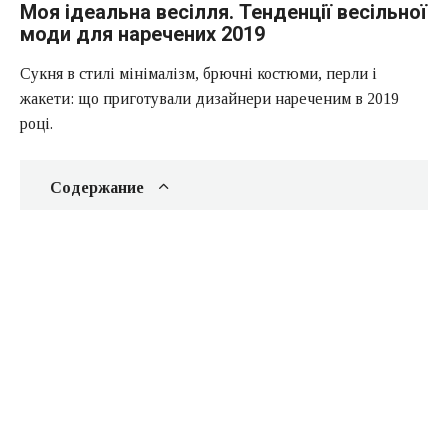
Моя ідеальна весілля. Тенденції весільної
моди для наречених 2019
Сукня в стилі мінімалізм, брючні костюми, перли і
жакети: що приготували дизайнери нареченим в 2019
році.
Содержание
А-подібний силует
Плаття з мантією
Приспущені рукава
Читайте також: моє Ідеальне весілля. Виїзна
церемонія. За і проти
Багатоярусне плаття
Хвіст русалки
Брючний костюм
Одкровення нареченої