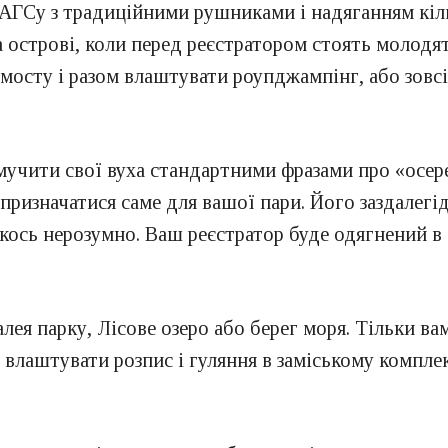
РАГСу з традиційними рушниками і надяганням кіл
а острові, коли перед реєстратором стоять молодя
 мосту і разом влаштувати роупджампінг, або зовсі
мучити свої вуха стандартними фразами про «осере
ризначатися саме для вашої пари. Його заздалегідь
кось нерозумно. Ваш реєстратор буде одягнений в 
лея парку, Лісове озеро або берег моря. Тільки ва
лаштувати розпис і гуляння в заміському комплекс