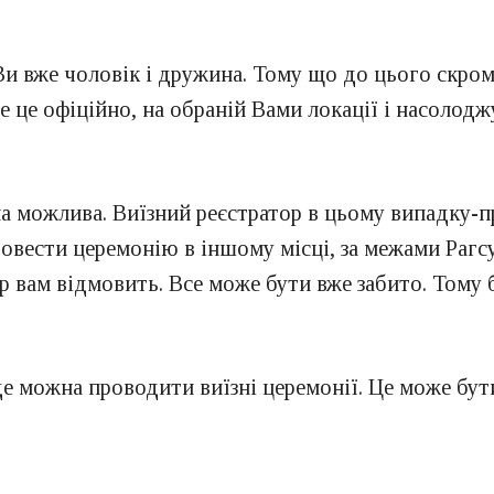
Ви вже чоловік і дружина. Тому що до цього скром
се це офіційно, на обраній Вами локації і насолод
она можлива. Виїзний реєстратор в цьому випадку-п
провести церемонію в іншому місці, за межами Раг
р вам відмовить. Все може бути вже забито. Тому 
 де можна проводити виїзні церемонії. Це може бут