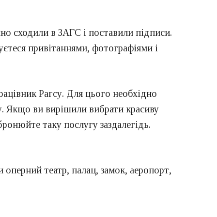
но сходили в ЗАГС і поставили підписи.
жуєтеся привітаннями, фотографіями і
рацівник Рагсу. Для цього необхідно
су. Якщо ви вирішили вибрати красиву
бронюйте таку послугу заздалегідь.
и оперний театр, палац, замок, аеропорт,