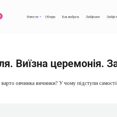
Новости
Обзоры
Как выбрать
Лайфхаки
Лайфст
я. Виїзна церемонія. За
и варто овчинка вичинки? У чому підступи самост