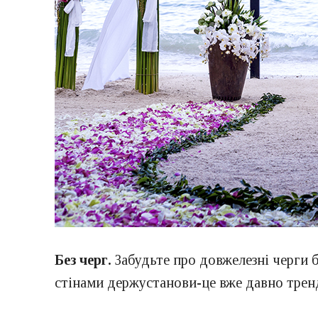
Без черг.
Забудьте про довжелезні черги б
стінами держустанови-це вже давно трен