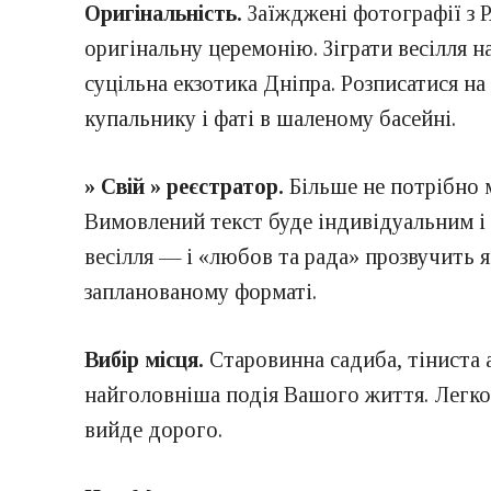
Оригінальність.
Заїжджені фотографії з 
оригінальну церемонію. Зіграти весілля н
суцільна екзотика Дніпра. Розписатися на
купальнику і фаті в шаленому басейні.
» Свій » реєстратор.
Більше не потрібно 
Вимовлений текст буде індивідуальним і п
весілля — і «любов та рада» прозвучить я
запланованому форматі.
Вибір місця.
Старовинна садиба, тіниста а
найголовніша подія Вашого життя. Легко в
вийде дорого.