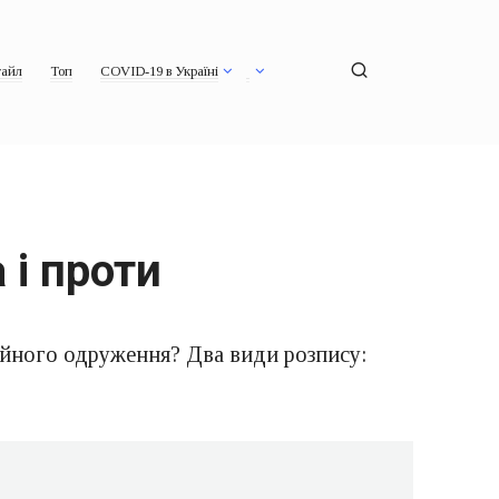
айл
Топ
COVID-19 в Україні
 і проти
ійного одруження? Два види розпису: