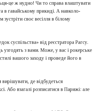
ьця-це ж нудно! Чи то справа влаштувати
та в гавайському прикиді. А навколо-
м зустріти своє весілля в білому
док суспільства» від реєстратора Рагсу.
 узгодять з вами. Може, у вас і рокерське
стилі вашого заходу і проведе його в
м вирішувати, де відбудеться
і. Або взагалі розписатися в Парижі: але