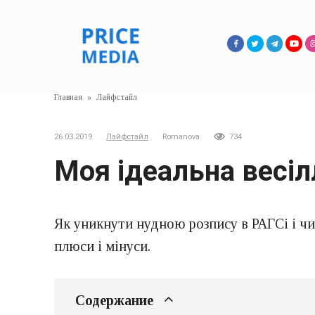
Перейти
к
контенту
Главная
»
Лайфстайл
26.03.2019
Лайфстайл
Romanova
734
Моя ідеальна весілл
Як уникнути нудною розпису в РАГСі і ч
плюси і мінуси.
Содержание