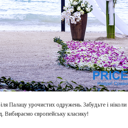
іля Палацу урочистих одружень. Забудьте і ніколи 
д. Вибираємо європейську класику!