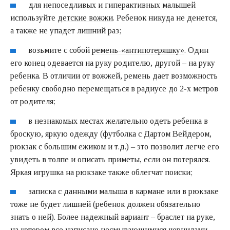
для непоседливых и гиперактивных малышей
используйте
детские вожжи
. Ребенок никуда не денется,
а также не упадет лишний раз;
возьмите с собой
ремень-«антипотеряшку»
. Один
его конец одевается на руку родителю, другой – на руку
ребенка. В отличии от вожжей, ремень дает возможность
ребенку свободно перемещаться в радиусе до 2-х метров
от родителя;
в незнакомых местах желательно одеть ребенка в
броскую, яркую одежду (футболка с Дартом Вейдером,
рюкзак с большим ежиком и т.д.) – это позволит легче его
увидеть в толпе и описать приметы, если он потерялся.
Яркая игрушка на рюкзаке также облегчат поиски;
записка с данными малыша в кармане или в рюкзаке
тоже не будет лишней (ребенок должен обязательно
знать о ней). Более надежный вариант – браслет на руке,
на котором все написано несмывающимися чернилами.