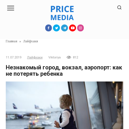
Перейти
к
контенту
Главная
»
Лайфхаки
11.07.2019
Лайфхаки
Viktoriya
812
Незнакомый город, вокзал, аэропорт: как
не потерять ребенка