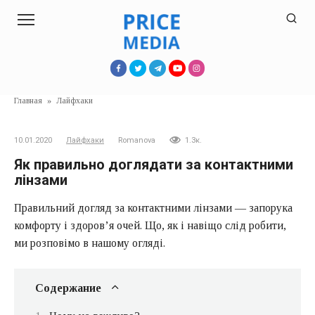
Перейти
к
контенту
Главная
»
Лайфхаки
10.01.2020
Лайфхаки
Romanova
1.3к.
Як правильно доглядати за контактними
лінзами
Правильний догляд за контактними лінзами — запорука
комфорту і здоров’я очей. Що, як і навіщо слід робити,
ми розповімо в нашому огляді.
Содержание