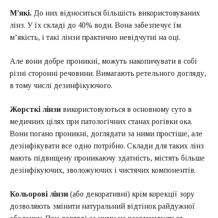
М’які.
До них відноситься більшість використовуваних
лінз. У їх складі до 40% води. Вона забезпечує їм
м’якість, і такі лінзи практично невідчутні на оці.
Але вони добре проникні, можуть накопичувати в собі
різні сторонні речовини. Вимагають ретельного догляду,
в тому числі дезинфікуючого.
Жорсткі лінзи
використовуються в основному суто в
медичних цілях при патологічних станах рогівки ока.
Вони погано проникні, доглядати за ними простіше, але
дезінфікувати все одно потрібно. Склади для таких лінз
мають підвищену проникаючу здатність, містять більше
дезінфікуючих, зволожуючих і чистячих компонентів.
Кольорові лінзи
(або декоративні) крім корекції зору
дозволяють змінити натуральний відтінок райдужної