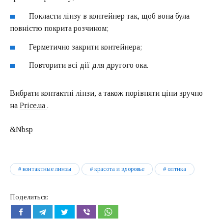
Покласти лінзу в контейнер так, щоб вона була
повністю покрита розчином;
Герметично закрити контейнера;
Повторити всі дії для другого ока.
Вибрати контактні лінзи, а також порівняти ціни зручно
на
Price.ua
.
&Nbsp
контактные линзы
красота и здоровье
оптика
Поделиться: