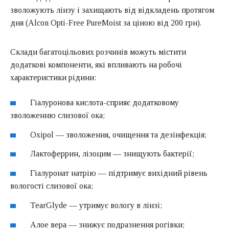
зволожують лінзу і захищають від відкладень протягом
дня (Alcon Opti-Free PureMoist за ціною від 200 грн).
Склади багатоцільових розчинів можуть містити
додаткові компоненти, які впливають на робочі
характеристики рідини:
Гіалуронова кислота-сприяє додатковому
зволоженню слизової ока;
Oxipol — зволоження, очищення та дезінфекція;
Лактоферрин, лізоцим — знищують бактерії;
Гіалуронат натрію — підтримує вихідний рівень
вологості слизової ока;
TearGlyde — утримує вологу в лінзі;
Алое вера — знижує подразнення рогівки;