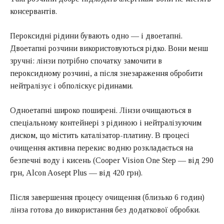
консервантів.
Пероксидні рідини бувають одно — і двоетапні.
Двоетапні розчини використовуються рідко. Вони менш
зручні: лінзи потрібно спочатку замочити в
пероксидному розчині, а після знезараження обробити
нейтралізує і обполіскує рідинами.
Одноетапні широко поширені. Лінзи очищаються в
спеціальному контейнері з рідиною і нейтралізуючим
диском, що містить каталізатор-платину. В процесі
очищення активна перекис водню розкладається на
безпечні воду і кисень (Cooper Vision One Step — від 290
грн, Alcon Aosept Plus — від 420 грн).
Після завершення процесу очищення (близько 6 годин)
лінза готова до використання без додаткової обробки.