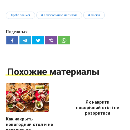
john walker
алкогольные напитки
виски
Поделиться:
Похожие материалы
Як накрити
новорічний стіл і не
розоритися
Как накрыть
новогодний стол и не
разориться