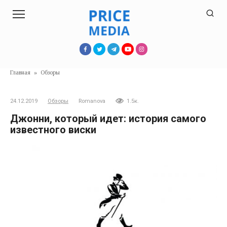
Перейти
к
контенту
Главная
»
Обзоры
24.12.2019
Обзоры
Romanova
1.5к.
Джонни, который идет: история самого
известного виски