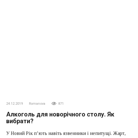
24.12.2019
Romanova
871
Алкоголь для новорічного столу. Як
вибрати?
У Новий Рік п’ють навіть язвенники і непитущі. Жарт,