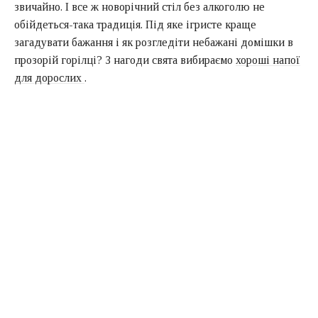
звичайно. І все ж новорічний стіл без алкоголю не
обійдеться-така традиція. Під яке ігристе краще
загадувати бажання і як розгледіти небажані домішки в
прозорій горілці? З нагоди свята вибираємо
хороші напої
для дорослих
.
Содержание
Шампанське
Горілка
Коньяк
Вино
Віскі
Як пити
Сумісність
Підвищення градуса
Між першою і другою.