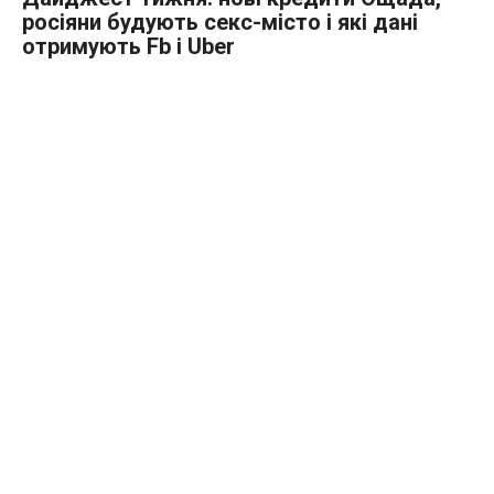
росіяни будують секс-місто і які дані
отримують Fb і Uber