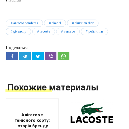
antonio banderas
chanel
christian dior
givenchy
lacoste
versace
рейтинги
Поделиться:
Похожие материалы
Алігатор з
тенісного корту:
історія бренду