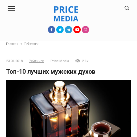
Перейти
к
контенту
Главная
»
Рейтинги
23.04.2018
Рейтинги
Price Media
2.1к.
Топ-10 лучших мужских духов