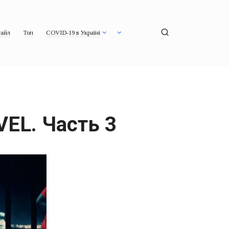
айл
Топ
COVID-19 в Україні
EL. Часть 3