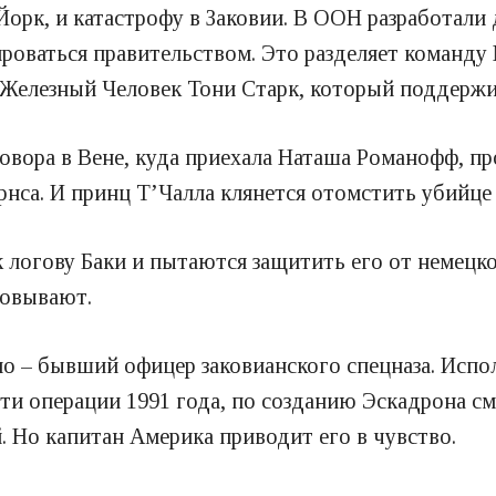
Йорк, и катастрофу в Заковии. В ООН разработали
роваться правительством. Это разделяет команду 
– Железный Человек Тони Старк, который поддержи
овора в Вене, куда приехала Наташа Романофф, пр
нса. И принц Т’Чалла клянется отомстить убийце 
 логову Баки и пытаются защитить его от немецк
товывают.
о – бывший офицер заковианского спецназа. Испол
ти операции 1991 года, по созданию Эскадрона сме
. Но капитан Америка приводит его в чувство.