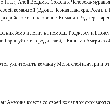
 Глаза, Алой Ведьмы, Сокола и Человека-муравья
 своей командой (Вдова, Чёрная Пантера, Роуди и
ергеройское столкновение. Команда Роджерса арест
лковник Земо и летит на помощь Роджерсу и Барнсу
нно Барнс убил его родителей, а Капитан Америка 
.
отел уничтожить команду Мстителей изнутри и ото
тан Америка вместе со своей командой скрываются