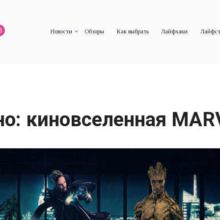
Новости
Обзоры
Как выбрать
Лайфхаки
Лайфст
но: киновселенная MARV